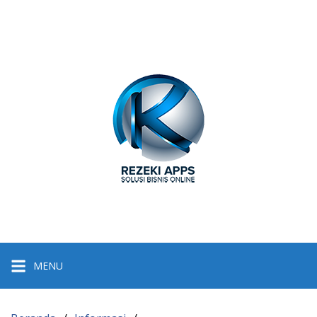
Langsung
ke
konten
MENU