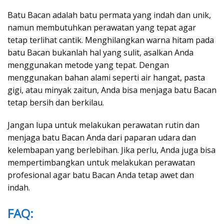
Batu Bacan adalah batu permata yang indah dan unik,
namun membutuhkan perawatan yang tepat agar
tetap terlihat cantik. Menghilangkan warna hitam pada
batu Bacan bukanlah hal yang sulit, asalkan Anda
menggunakan metode yang tepat. Dengan
menggunakan bahan alami seperti air hangat, pasta
gigi, atau minyak zaitun, Anda bisa menjaga batu Bacan
tetap bersih dan berkilau.
Jangan lupa untuk melakukan perawatan rutin dan
menjaga batu Bacan Anda dari paparan udara dan
kelembapan yang berlebihan. Jika perlu, Anda juga bisa
mempertimbangkan untuk melakukan perawatan
profesional agar batu Bacan Anda tetap awet dan
indah.
FAQ: