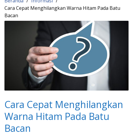
Beranda
Informasi
Cara Cepat Menghilangkan Warna Hitam Pada Batu
Bacan
Cara Cepat Menghilangkan
Warna Hitam Pada Batu
Bacan