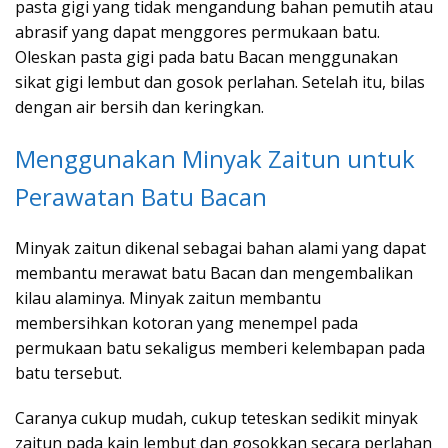
pasta gigi yang tidak mengandung bahan pemutih atau
abrasif yang dapat menggores permukaan batu.
Oleskan pasta gigi pada batu Bacan menggunakan
sikat gigi lembut dan gosok perlahan. Setelah itu, bilas
dengan air bersih dan keringkan.
Menggunakan Minyak Zaitun untuk
Perawatan Batu Bacan
Minyak zaitun dikenal sebagai bahan alami yang dapat
membantu merawat batu Bacan dan mengembalikan
kilau alaminya. Minyak zaitun membantu
membersihkan kotoran yang menempel pada
permukaan batu sekaligus memberi kelembapan pada
batu tersebut.
Caranya cukup mudah, cukup teteskan sedikit minyak
zaitun pada kain lembut dan gosokkan secara perlahan