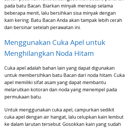
pada batu Bacan. Biarkan minyak meresap selama
beberapa menit, lalu bersihkan sisa minyak dengan
kain kering. Batu Bacan Anda akan tampak lebih cerah
dan bersinar setelah perawatan ini.
Menggunakan Cuka Apel untuk
Menghilangkan Noda Hitam
Cuka apel adalah bahan lain yang dapat digunakan
untuk membersihkan batu Bacan dari noda hitam. Cuka
apel memiliki sifat asam yang dapat membantu
melarutkan kotoran dan noda yang menempel pada
permukaan batu.
Untuk menggunakan cuka apel, campurkan sedikit
cuka apel dengan air hangat, lalu celupkan kain lembut
ke dalam larutan tersebut. Gosokkan kain yang sudah