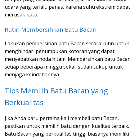
udara yang terlalu panas, karena suhu ekstrem dapat
merusak batu.
Rutin Membersihkan Batu Bacan
Lakukan pembersihan batu Bacan secara rutin untuk
menghindari penumpukan kotoran yang dapat
menyebabkan noda hitam. Membersihkan batu Bacan
setiap beberapa minggu sekali sudah cukup untuk
menjaga keindahannya.
Tips Memilih Batu Bacan yang
Berkualitas
Jika Anda baru pertama kali membeli batu Bacan,
pastikan untuk memilih batu dengan kualitas terbaik.
Batu Bacan yang berkualitas tinggi biasanya memiliki