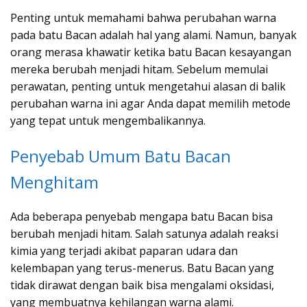
Penting untuk memahami bahwa perubahan warna
pada batu Bacan adalah hal yang alami. Namun, banyak
orang merasa khawatir ketika batu Bacan kesayangan
mereka berubah menjadi hitam. Sebelum memulai
perawatan, penting untuk mengetahui alasan di balik
perubahan warna ini agar Anda dapat memilih metode
yang tepat untuk mengembalikannya.
Penyebab Umum Batu Bacan
Menghitam
Ada beberapa penyebab mengapa batu Bacan bisa
berubah menjadi hitam. Salah satunya adalah reaksi
kimia yang terjadi akibat paparan udara dan
kelembapan yang terus-menerus. Batu Bacan yang
tidak dirawat dengan baik bisa mengalami oksidasi,
yang membuatnya kehilangan warna alami.