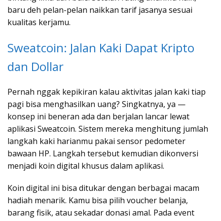
baru deh pelan-pelan naikkan tarif jasanya sesuai
kualitas kerjamu.
Sweatcoin: Jalan Kaki Dapat Kripto
dan Dollar
Pernah nggak kepikiran kalau aktivitas jalan kaki tiap
pagi bisa menghasilkan uang? Singkatnya, ya —
konsep ini beneran ada dan berjalan lancar lewat
aplikasi Sweatcoin. Sistem mereka menghitung jumlah
langkah kaki harianmu pakai sensor pedometer
bawaan HP. Langkah tersebut kemudian dikonversi
menjadi koin digital khusus dalam aplikasi.
Koin digital ini bisa ditukar dengan berbagai macam
hadiah menarik. Kamu bisa pilih voucher belanja,
barang fisik, atau sekadar donasi amal. Pada event