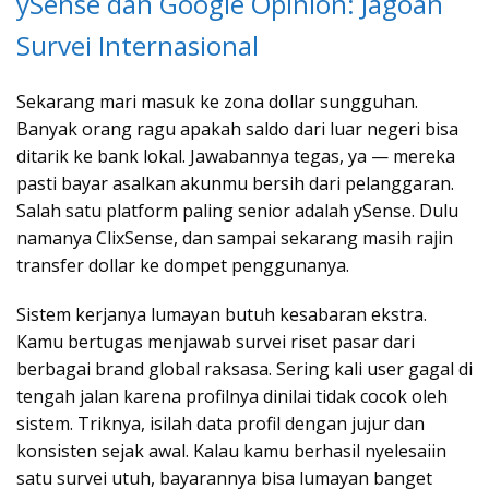
ySense dan Google Opinion: Jagoan
Survei Internasional
Sekarang mari masuk ke zona dollar sungguhan.
Banyak orang ragu apakah saldo dari luar negeri bisa
ditarik ke bank lokal. Jawabannya tegas, ya — mereka
pasti bayar asalkan akunmu bersih dari pelanggaran.
Salah satu platform paling senior adalah ySense. Dulu
namanya ClixSense, dan sampai sekarang masih rajin
transfer dollar ke dompet penggunanya.
Sistem kerjanya lumayan butuh kesabaran ekstra.
Kamu bertugas menjawab survei riset pasar dari
berbagai brand global raksasa. Sering kali user gagal di
tengah jalan karena profilnya dinilai tidak cocok oleh
sistem. Triknya, isilah data profil dengan jujur dan
konsisten sejak awal. Kalau kamu berhasil nyelesaiin
satu survei utuh, bayarannya bisa lumayan banget