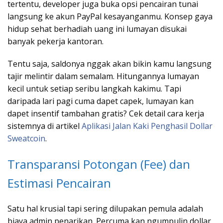
tertentu, developer juga buka opsi pencairan tunai
langsung ke akun PayPal kesayanganmu. Konsep gaya
hidup sehat berhadiah uang ini lumayan disukai
banyak pekerja kantoran.
Tentu saja, saldonya nggak akan bikin kamu langsung
tajir melintir dalam semalam. Hitungannya lumayan
kecil untuk setiap seribu langkah kakimu. Tapi
daripada lari pagi cuma dapet capek, lumayan kan
dapet insentif tambahan gratis? Cek detail cara kerja
sistemnya di artikel
Aplikasi Jalan Kaki Penghasil Dollar
Sweatcoin
.
Transparansi Potongan (Fee) dan
Estimasi Pencairan
Satu hal krusial tapi sering dilupakan pemula adalah
biaya admin penarikan. Percuma kan ngumpulin dollar