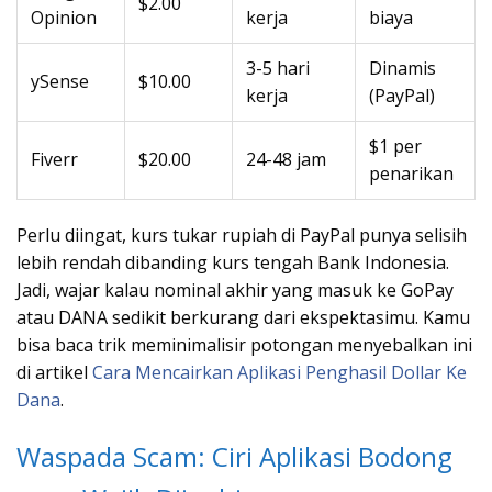
$2.00
Opinion
kerja
biaya
3-5 hari
Dinamis
ySense
$10.00
kerja
(PayPal)
$1 per
Fiverr
$20.00
24-48 jam
penarikan
Perlu diingat, kurs tukar rupiah di PayPal punya selisih
lebih rendah dibanding kurs tengah Bank Indonesia.
Jadi, wajar kalau nominal akhir yang masuk ke GoPay
atau DANA sedikit berkurang dari ekspektasimu. Kamu
bisa baca trik meminimalisir potongan menyebalkan ini
di artikel
Cara Mencairkan Aplikasi Penghasil Dollar Ke
Dana
.
Waspada Scam: Ciri Aplikasi Bodong