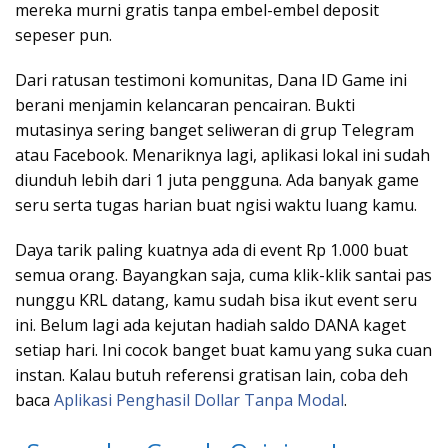
mereka murni gratis tanpa embel-embel deposit
sepeser pun.
Dari ratusan testimoni komunitas, Dana ID Game ini
berani menjamin kelancaran pencairan. Bukti
mutasinya sering banget seliweran di grup Telegram
atau Facebook. Menariknya lagi, aplikasi lokal ini sudah
diunduh lebih dari 1 juta pengguna. Ada banyak game
seru serta tugas harian buat ngisi waktu luang kamu.
Daya tarik paling kuatnya ada di event Rp 1.000 buat
semua orang. Bayangkan saja, cuma klik-klik santai pas
nunggu KRL datang, kamu sudah bisa ikut event seru
ini. Belum lagi ada kejutan hadiah saldo DANA kaget
setiap hari. Ini cocok banget buat kamu yang suka cuan
instan. Kalau butuh referensi gratisan lain, coba deh
baca
Aplikasi Penghasil Dollar Tanpa Modal
.