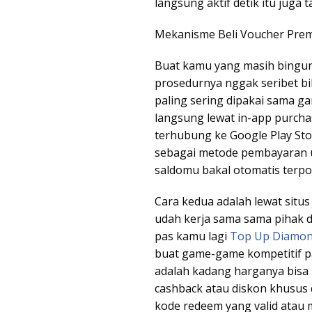
langsung aktif detik itu juga 
Mekanisme Beli Voucher Pre
Buat kamu yang masih bingun
prosedurnya nggak seribet bi
paling sering dipakai sama g
langsung lewat in-app purchas
terhubung ke Google Play St
sebagai metode pembayaran utam
saldomu bakal otomatis terpo
Cara kedua adalah lewat situs
udah kerja sama sama pihak d
pas kamu lagi
Top Up Diamond
buat game-game kompetitif p
adalah kadang harganya bisa
cashback atau diskon khusus 
kode redeem yang valid atau