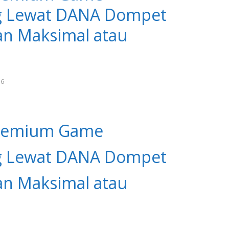
g Lewat DANA Dompet
uan Maksimal atau
26
Premium Game
g Lewat DANA Dompet
uan Maksimal atau