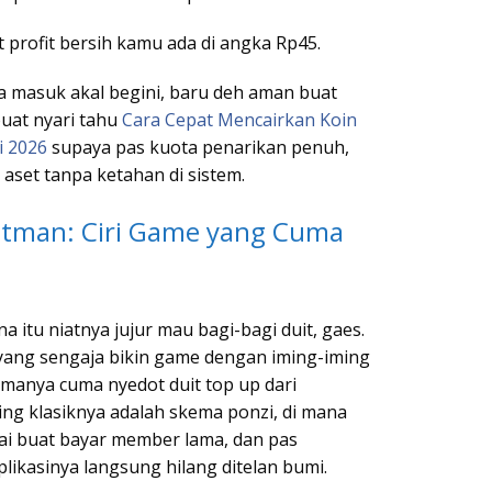
t profit bersih kamu ada di angka Rp45.
a masuk akal begini, baru deh aman buat
buat nyari tahu
Cara Cepat Mencairkan Koin
i 2026
supaya pas kuota penarikan penuh,
set tanpa ketahan di sistem.
tman: Ciri Game yang Cuma
 itu niatnya jujur mau bagi-bagi duit, gaes.
yang sengaja bikin game dengan iming-iming
amanya cuma nyedot duit top up dari
ing klasiknya adalah skema ponzi, di mana
ai buat bayar member lama, dan pas
likasinya langsung hilang ditelan bumi.