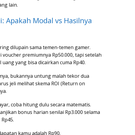
ng lain.
i: Apakah Modal vs Hasilnya
sering dilupain sama temen-temen gamer.
i voucher premiumnya Rp50.000, tapi setelah
al uang yang bisa dicairkan cuma Rp40.
annya, bukannya untung malah tekor dua
us jeli melihat skema ROI (Return on
ya.
ar, coba hitung dulu secara matematis.
njikan bonus harian senilai Rp3.000 selama
 Rp45.
ndapatan kamu adalah Rp90.