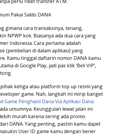
tanpa perlu ribet transfer ATM.
mium Pakai Saldo DANA
g gimana cara transaksinya, tenang,
kin NPWP kok. Biasanya ada dua cara yang
amer Indonesia. Cara pertama adalah
e (pembelian di dalam aplikasi) yang
ore. Kamu tinggal daftarin nomor DANA kamu
a di Google Play, jadi pas klik ‘Beli VIP’,
tong.
 pihak ketiga atau platform top up resmi yang
eveloper game. Nah, langkah ini mirip banget
 Game Penghasil Dana Via Aplikasi Dana
ada umumnya. Keunggulan lewat jalan ini
 lebih murah karena sering ada promo
dari DANA. Yang penting, pastiin kamu dapet
 masukin User ID game kamu dengan bener