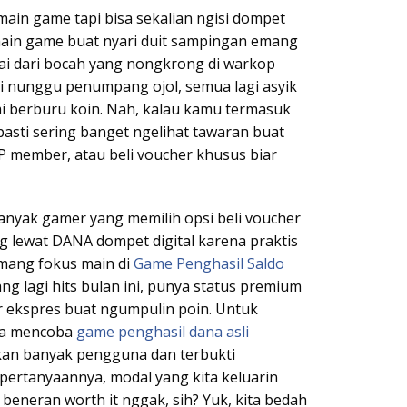
main game tapi bisa sekalian ngisi dompet
n main game buat nyari duit sampingan emang
lai dari bocah yang nongkrong di warkop
i nunggu penumpang ojol, semua lagi asyik
i berburu koin. Nah, kalau kamu termasuk
pasti sering banget ngelihat tawaran buat
 member, atau beli voucher khusus biar
banyak gamer yang memilih opsi beli voucher
 lewat DANA dompet digital karena praktis
emang fokus main di
Game Penghasil Saldo
ng lagi hits bulan ini, punya status premium
ur ekspres buat ngumpulin poin. Untuk
isa mencoba
game penghasil dana asli
kan banyak pengguna dan terbukti
 pertanyaannya, modal yang kita keluarin
 beneran worth it nggak, sih? Yuk, kita bedah