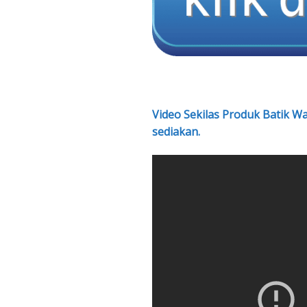
Video Sekilas Produk Batik W
sediakan.