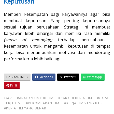
Keputusan
Memberi kesempatan bagi karyawannya agar bisa
membuat keputusan. Yang penting keputusannya
sesuai tujuan perusahaan. Strategi ini membuat
karyawan lebih dihargai dan memiliki rasa memiliki
(sense of belonging)
terhadap perusahaan.
Kesempatan untuk mengambil keputusan di tempat
kerja bisa menumbuhkan motivasi dan mendorong
performa kerja lebih baik lagi.
BAGIKAN INI
Facebook
Twitter/X
WhatsApp
Pin It
TAG:
#ARAHAN UNTUK TIM
#CARA BEKERJA TIM
#CARA
KERJA TIM
#KEKOMPAKAN TIM
#KERJA TIM YANG BAIK
#KERJA TIM YANG BENAR