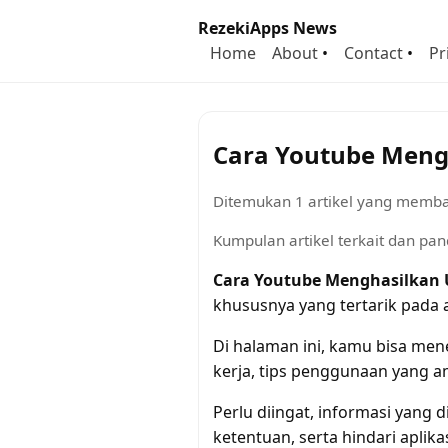
RezekiApps News
Home
About
•
Contact
•
Pr
Cara Youtube Meng
Ditemukan 1 artikel yang membah
Kumpulan artikel terkait dan pa
Cara Youtube Menghasilkan
khususnya yang tertarik pada 
Di halaman ini, kamu bisa m
kerja, tips penggunaan yang am
Perlu diingat, informasi yang 
ketentuan, serta hindari aplika