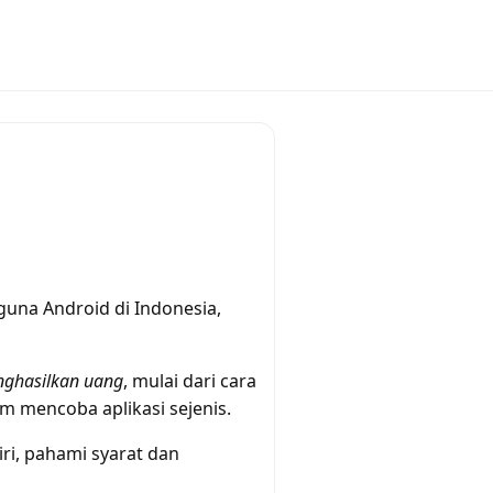
guna Android di Indonesia,
nghasilkan uang
, mulai dari cara
m mencoba aplikasi sejenis.
iri, pahami syarat dan