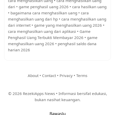
cara menghasilkan uang
•
cara menghasilkan uang
dari
•
game penghasil uang 2026
•
cara hasilkan uang
•
bagaimana cara menghasilkan uang
•
cara
menghasilkan uang dari hp
•
cara menghasilkan uang
dari internet
•
game yang menghasilkan uang 2026
•
cara menghasilkan uang dari aplikasi
•
Game
Penghasil Uang Terbukti Membayar 2026
•
game
menghasilkan uang 2026
•
penghasil saldo dana
harian 2026
About
•
Contact
•
Privacy
•
Terms
© 2026 RezekiApps News • Informasi bersifat edukasi,
bukan nasihat keuangan.
Bawaslu