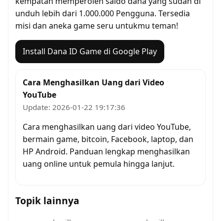
kempatan memperoleh saldo dana yang sudah di
unduh lebih dari 1.000.000 Pengguna. Tersedia
misi dan aneka game seru untukmu teman!
Install Dana ID Game di Google Play
Cara Menghasilkan Uang dari Video
YouTube
Update: 2026-01-22 19:17:36
Cara menghasilkan uang dari video YouTube,
bermain game, bitcoin, Facebook, laptop, dan
HP Android. Panduan lengkap menghasilkan
uang online untuk pemula hingga lanjut.
Topik lainnya