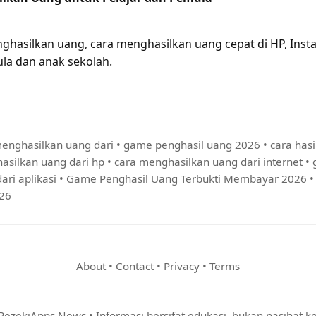
enghasilkan uang, cara menghasilkan uang cepat di HP, Ins
la dan anak sekolah.
enghasilkan uang dari
•
game penghasil uang 2026
•
cara has
asilkan uang dari hp
•
cara menghasilkan uang dari internet
•
ri aplikasi
•
Game Penghasil Uang Terbukti Membayar 2026
026
About
•
Contact
•
Privacy
•
Terms
ezekiApps News • Informasi bersifat edukasi, bukan nasihat 