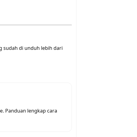
 sudah di unduh lebih dari
ine. Panduan lengkap cara