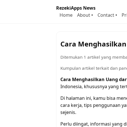
RezekiApps News
Home
About
•
Contact
•
Pr
Cara Menghasilkan
Ditemukan 1 artikel yang membah
Kumpulan artikel terkait dan pa
Cara Menghasilkan Uang dar
Indonesia, khususnya yang tert
Di halaman ini, kamu bisa m
cara kerja, tips penggunaan y
sejenis.
Perlu diingat, informasi yang 