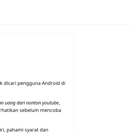
k dicari pengguna Android di
n uang dari nonton youtube
,
perhatikan sebelum mencoba
iri, pahami syarat dan