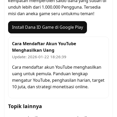
kempatan memperoleh saldo dana yang sudah di
unduh lebih dari 1.000.000 Pengguna. Tersedia
misi dan aneka game seru untukmu teman!
Install Dana ID Game di Google Play
Cara Mendaftar Akun YouTube
Menghasilkan Uang
Update: 2026-01-22 18:26:39
Cara mendaftar akun YouTube menghasilkan
uang untuk pemula. Panduan lengkap
mengatur YouTube, penghasilan harian, target
10 juta, dan strategi monetisasi online.
Topik lainnya