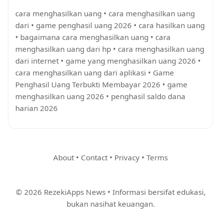
cara menghasilkan uang
•
cara menghasilkan uang
dari
•
game penghasil uang 2026
•
cara hasilkan uang
•
bagaimana cara menghasilkan uang
•
cara
menghasilkan uang dari hp
•
cara menghasilkan uang
dari internet
•
game yang menghasilkan uang 2026
•
cara menghasilkan uang dari aplikasi
•
Game
Penghasil Uang Terbukti Membayar 2026
•
game
menghasilkan uang 2026
•
penghasil saldo dana
harian 2026
About
•
Contact
•
Privacy
•
Terms
© 2026 RezekiApps News • Informasi bersifat edukasi,
bukan nasihat keuangan.