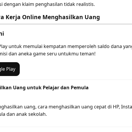
si dengan klaim penghasilan tidak realistis.
a Kerja Online Menghasilkan Uang
mi
le Play untuk memulai kempatan memperoleh saldo dana yang
 misi dan aneka game seru untukmu teman!
le Play
ilkan Uang untuk Pelajar dan Pemula
enghasilkan uang, cara menghasilkan uang cepat di HP, Ins
la dan anak sekolah.