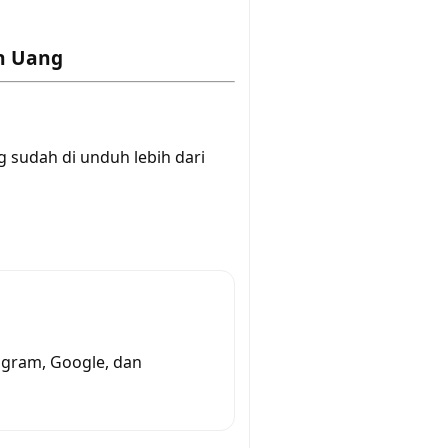
n Uang
 sudah di unduh lebih dari
tagram, Google, dan