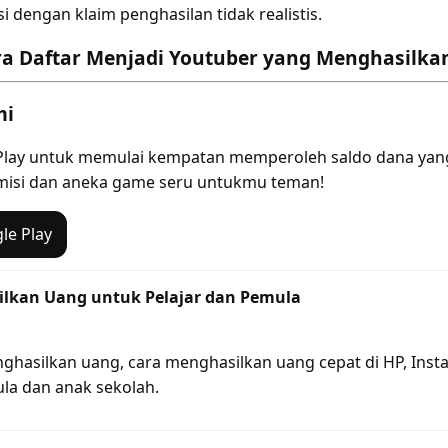
si dengan klaim penghasilan tidak realistis.
a Daftar Menjadi Youtuber yang Menghasilka
mi
le Play untuk memulai kempatan memperoleh saldo dana yang
 misi dan aneka game seru untukmu teman!
le Play
ilkan Uang untuk Pelajar dan Pemula
enghasilkan uang, cara menghasilkan uang cepat di HP, Ins
la dan anak sekolah.